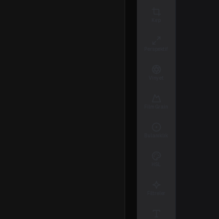
Kırp
Perspektif
Vinyet
Film Grain
Bulanıklık
HSL
Filtreler