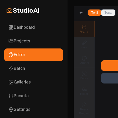
StudioAI
Tekli
Toplu
Dashboard
Ayarla
Projects
Fırça
Editor
Onarım
Batch
Detay
Galleries
Eğriler
Presets
Settings
Beyaz
Dengesi