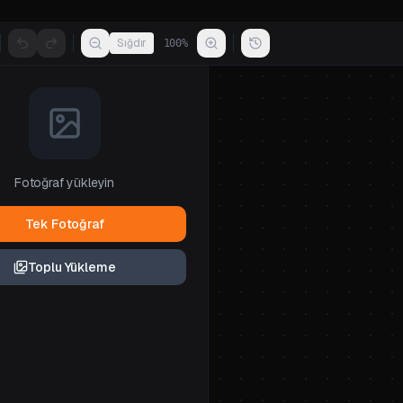
Sığdır
100
%
Fotoğraf yükleyin
Tek Fotoğraf
Toplu Yükleme